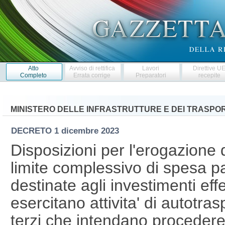
Atto
Avviso di rettifica
Lavori
Direttive U
Completo
Errata corrige
Preparatori
recepite
MINISTERO DELLE INFRASTRUTTURE E DEI TRASPOR
DECRETO
1 dicembre 2023
Disposizioni per l'erogazione d
limite complessivo di spesa par
destinate agli investimenti eff
esercitano attivita' di autotra
terzi che intendano procedere