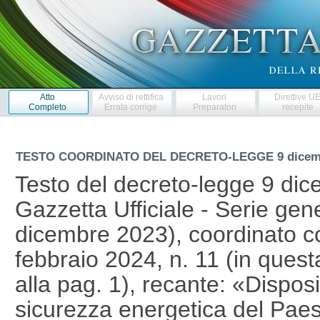
Atto
Avviso di rettifica
Lavori
Direttive U
Completo
Errata corrige
Preparatori
recepite
TESTO COORDINATO DEL DECRETO-LEGGE
9 dicem
Testo del decreto-legge 9 dic
Gazzetta Ufficiale - Serie gene
dicembre 2023), coordinato co
febbraio 2024, n. 11 (in quest
alla pag. 1), recante: «Disposi
sicurezza energetica del Paes