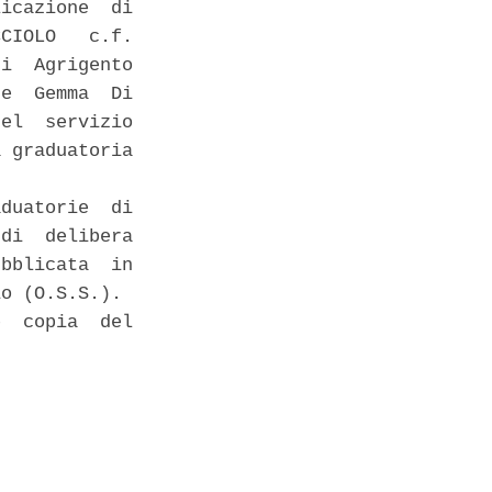
icazione  di

CIOLO   c.f.

i  Agrigento

e  Gemma  Di

el  servizio

 graduatoria

duatorie  di

di  delibera

bblicata  in

o (O.S.S.). 

  copia  del
