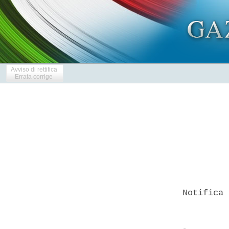
Avviso di rettifica
Errata corrige
   Notifica 