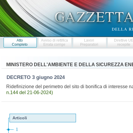
Atto
Avviso di rettifica
Lavori
Direttive U
Completo
Errata corrige
Preparatori
recepite
MINISTERO DELL'AMBIENTE E DELLA SICUREZZA E
DECRETO
3 giugno 2024
Ridefinizione del perimetro del sito di bonifica di interess
n.144 del 21-06-2024)