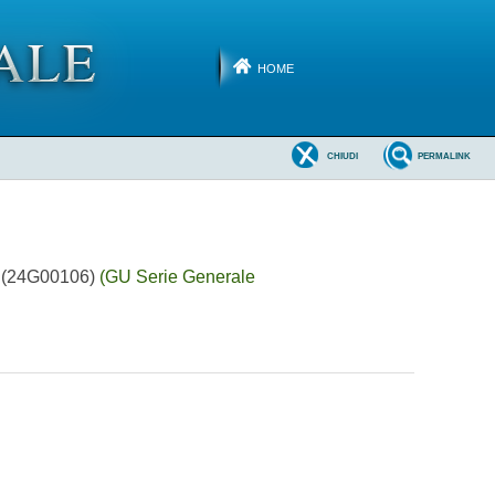
HOME
CHIUDI
PERMALINK
rt. (24G00106)
(GU Serie Generale