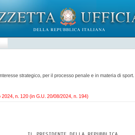
E
i interesse strategico, per il processo penale e in materia di spo
 2024, n. 120 (in G.U. 20/08/2024, n. 194)