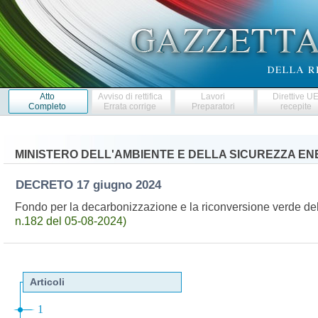
Atto
Avviso di rettifica
Lavori
Direttive U
Completo
Errata corrige
Preparatori
recepite
MINISTERO DELL'AMBIENTE E DELLA SICUREZZA E
DECRETO
17 giugno 2024
Fondo per la decarbonizzazione e la riconversione verde dell
n.182 del 05-08-2024)