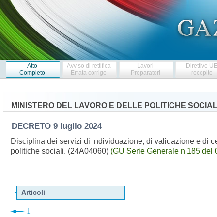
Atto
Avviso di rettifica
Lavori
Direttive U
Completo
Errata corrige
Preparatori
recepite
MINISTERO DEL LAVORO E DELLE POLITICHE SOCIAL
DECRETO
9 luglio 2024
Disciplina dei servizi di individuazione, di validazione e di ce
politiche sociali. (24A04060)
(GU Serie Generale n.185 del 