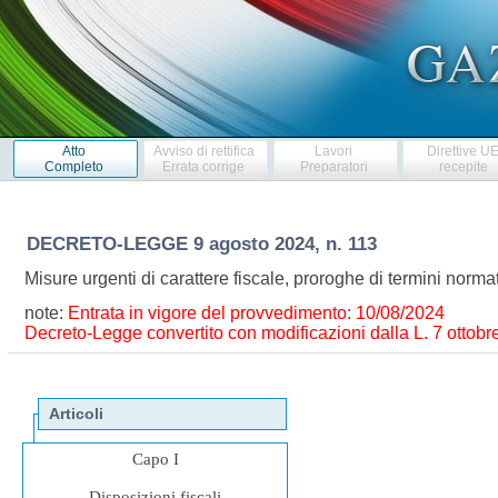
Atto
Avviso di rettifica
Lavori
Direttive U
Completo
Errata corrige
Preparatori
recepite
DECRETO-LEGGE
9 agosto 2024, n. 113
Misure urgenti di carattere fiscale, proroghe di termini norm
note:
Entrata in vigore del provvedimento: 10/08/2024
Decreto-Legge convertito con modificazioni dalla L. 7 ottobr