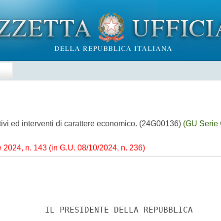
E
ativi ed interventi di carattere economico. (24G00136)
(GU Serie 
e 2024, n. 143 (in G.U. 08/10/2024, n. 236)