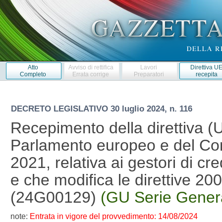
Atto
Avviso di rettifica
Lavori
Direttiva U
Completo
Errata corrige
Preparatori
recepita
DECRETO LEGISLATIVO
30 luglio 2024, n. 116
Recepimento della direttiva (
Parlamento europeo e del Con
2021, relativa ai gestori di cred
e che modifica le direttive 2
(24G00129)
(GU Serie Genera
note:
Entrata in vigore del provvedimento: 14/08/2024