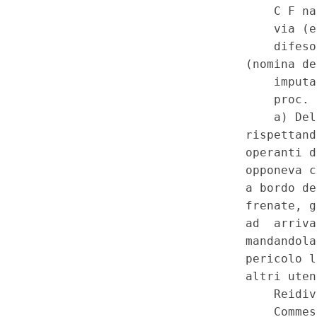
senza patente. - Decreto legis
(Nuovo codice della strada), 
ulteriore subordine: Reati e 
norma della legge n. 67 del 2
reati puniti con la sola pena p
depenalizzazione anche dei rea
aggravate sono puniti con la p
alternativa o congiunta a quel
che, "In tal caso, le ipotesi a
fattispecie autonome di reato
generale o, in subordine, in re
116, comma 5, del d.lgs. n. 2
riguardo alle ipotesi aggravate