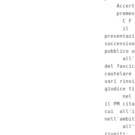
(Nuovo codice della strada), 
(24C00173)
(GU 1
Serie Spec
a
n.34 del 21-8-2024)