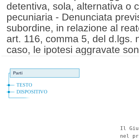
detentiva, sola, alternativa o 
pecuniaria - Denunciata previs
subordine, in relazione al rea
art. 116, comma 5, del d.lgs. n
caso, le ipotesi aggravate sono
autonome di reato". - Decreto
2016, n. 8 (Disposizioni in ma
norma dell'articolo 2, comma 2
2014, n. 67), art. 1, comma 2, "
8/2016". In subordine: Reati 
stradale - Guida senza patent
sanzionatorio - Denunciata pre
penale dell'ipotesi di recidiva