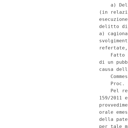
autonome di reato, il giudice p
continui ad applicare la discip
prima dell'intervento del d.lgs
legislativo 15 gennaio 2016, n
di depenalizzazione, a norma 
della legge 28 aprile 2014, n.
ulteriore subordine: Reati e p
Guida senza patente - Trattam
di recidiva nel biennio - Previ
fino ad un anno oltre all'amm
9.032 anziche' la pena dell'
euro 30.000. - Decreto legisla