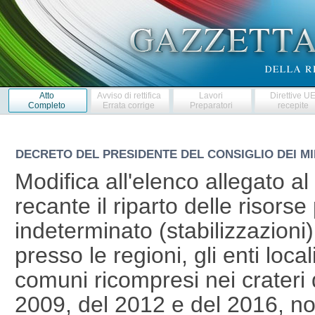
Atto
Avviso di rettifica
Lavori
Direttive U
Completo
Errata corrige
Preparatori
recepite
DECRETO DEL PRESIDENTE DEL CONSIGLIO DEI MI
Modifica all'elenco allegato a
recante il riparto delle risors
indeterminato (stabilizzazioni
presso le regioni, gli enti loca
comuni ricompresi nei crateri 
2009, del 2012 e del 2016, non