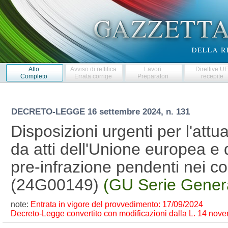
Atto
Avviso di rettifica
Lavori
Direttive U
Completo
Errata corrige
Preparatori
recepite
DECRETO-LEGGE
16 settembre 2024, n. 131
Disposizioni urgenti per l'attu
da atti dell'Unione europea e 
pre-infrazione pendenti nei con
(24G00149)
(GU Serie Genera
note:
Entrata in vigore del provvedimento: 17/09/2024
Decreto-Legge convertito con modificazioni dalla L. 14 novem