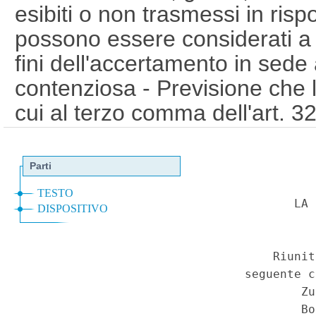
esibiti o non trasmessi in rispos
possono essere considerati a 
fini dell'accertamento in sede
contenziosa - Previsione che le 
cui al terzo comma dell'art. 3
non operano nei confronti del 
allegato all'atto introduttivo d
sede contenziosa le notizie, i da
registri, dichiarando comunq
aver potuto adempiere alle ric
a lui non imputabile. - Decret
Repubblica 29 settembre 1973
comuni in materia di accertam