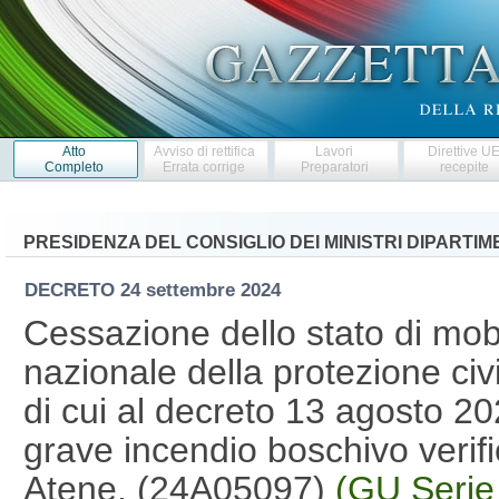
Atto
Avviso di rettifica
Lavori
Direttive U
Completo
Errata corrige
Preparatori
recepite
PRESIDENZA DEL CONSIGLIO DEI MINISTRI DIPARTI
DECRETO
24 settembre 2024
Cessazione dello stato di mobi
nazionale della protezione civi
di cui al decreto 13 agosto 2
grave incendio boschivo verific
Atene. (24A05097)
(GU Serie