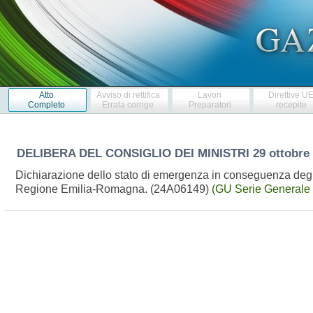
Atto
Avviso di rettifica
Lavori
Direttive U
Completo
Errata corrige
Preparatori
recepite
DELIBERA DEL CONSIGLIO DEI MINISTRI
29 ottobre
Dichiarazione dello stato di emergenza in conseguenza degli ec
Regione Emilia-Romagna. (24A06149)
(GU Serie Generale 