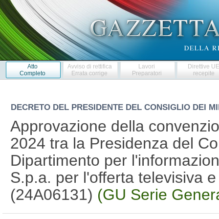
Atto
Avviso di rettifica
Lavori
Direttive U
Completo
Errata corrige
Preparatori
recepite
DECRETO DEL PRESIDENTE DEL CONSIGLIO DEI MI
Approvazione della convenzion
2024 tra la Presidenza del Cons
Dipartimento per l'informazion
S.p.a. per l'offerta televisiva 
(24A06131)
(GU Serie Genera