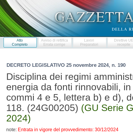
Atto
Avviso di rettifica
Lavori
Direttive U
Completo
Errata corrige
Preparatori
recepite
DECRETO LEGISLATIVO
25 novembre 2024, n. 190
Disciplina dei regimi amministr
energia da fonti rinnovabili, in
commi 4 e 5, lettera b) e d), 
118. (24G00205)
(GU Serie G
2024)
note:
Entrata in vigore del provvedimento: 30/12/2024