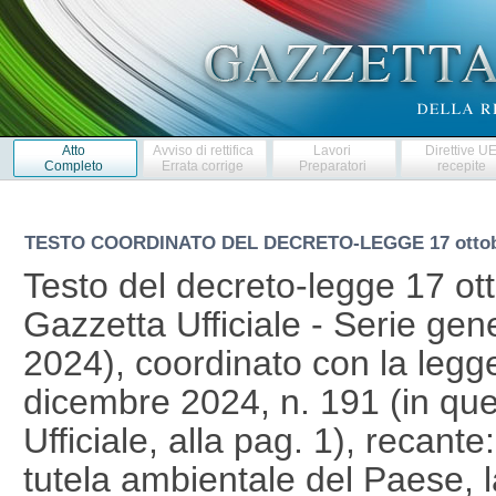
Atto
Avviso di rettifica
Lavori
Direttive U
Completo
Errata corrige
Preparatori
recepite
TESTO COORDINATO DEL DECRETO-LEGGE
17 otto
Testo del decreto-legge 17 ott
Gazzetta Ufficiale - Serie gen
2024), coordinato con la legg
dicembre 2024, n. 191 (in qu
Ufficiale, alla pag. 1), recante
tutela ambientale del Paese, l