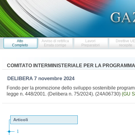
Atto
Avviso di rettifica
Lavori
Direttive U
Completo
Errata corrige
Preparatori
recepite
COMITATO INTERMINISTERIALE PER LA PROGRAMMA
DELIBERA
7 novembre 2024
Fondo per la promozione dello sviluppo sostenibile programma 
legge n. 448/2001. (Delibera n. 75/2024). (24A06730)
(GU S