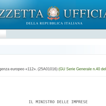
E
mergenza europeo «112». (25A01016)
(GU Serie Generale n.40 de