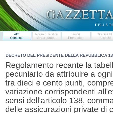
Atto
Avviso di rettifica
Lavori
Direttive U
Completo
Errata corrige
Preparatori
recepite
DECRETO DEL PRESIDENTE DELLA REPUBBLICA
13
Regolamento recante la tabell
pecuniario da attribuire a ogni 
tra dieci e cento punti, compre
variazione corrispondenti all'e
sensi dell'articolo 138, comma 
delle assicurazioni private di c