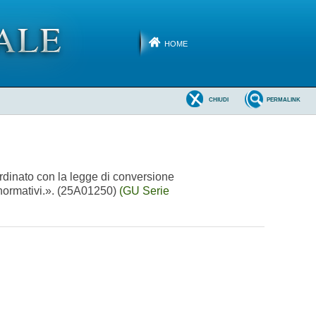
HOME
CHIUDI
PERMALINK
ordinato con la legge di conversione
i normativi.». (25A01250)
(GU Serie