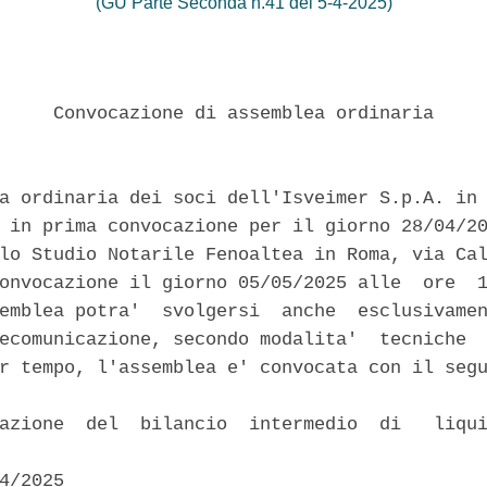
(GU Parte Seconda n.41 del 5-4-2025)
     Convocazione di assemblea ordinaria 

a ordinaria dei soci dell'Isveimer S.p.A. in 
 in prima convocazione per il giorno 28/04/20
lo Studio Notarile Fenoaltea in Roma, via Cal
onvocazione il giorno 05/05/2025 alle  ore  1
emblea potra'  svolgersi  anche  esclusivamen
ecomunicazione, secondo modalita'  tecniche  
r tempo, l'assemblea e' convocata con il segu
azione  del  bilancio  intermedio  di   liqui
4/2025 
