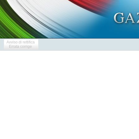
Avviso di rettifica
Errata corrige