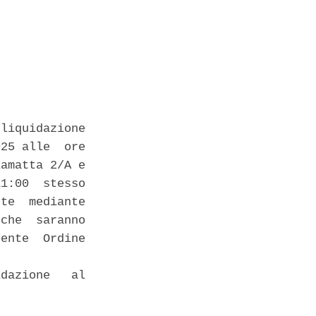
liquidazione

25 alle  ore

amatta 2/A e

1:00  stesso

te  mediante

che  saranno

ente  Ordine

dazione   al
