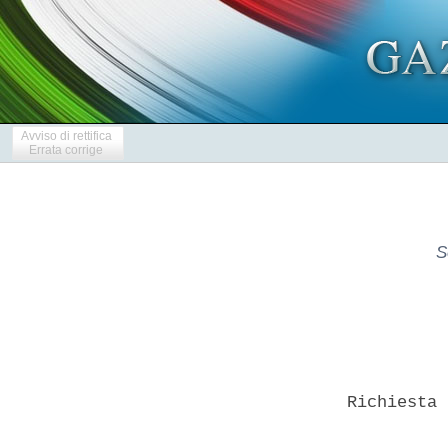
Avviso di rettifica
Errata corrige
S
  Richiesta 