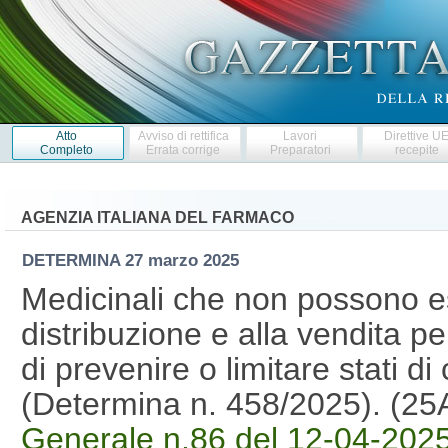
Atto
Avviso di rettifica
Lavori
Direttive U
Completo
Errata corrige
Preparatori
recepite
AGENZIA ITALIANA DEL FARMACO
DETERMINA
27 marzo 2025
Medicinali che non possono ess
distribuzione e alla vendita per 
di prevenire o limitare stati di
(Determina n. 458/2025). (2
Generale n.86 del 12-04-202