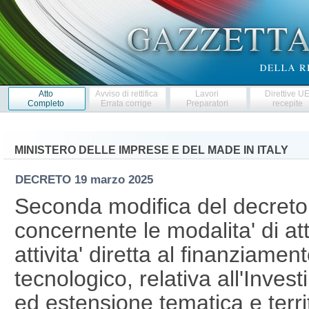
Atto
Avviso di rettifica
Lavori
Direttive U
Completo
Errata corrige
Preparatori
recepite
MINISTERO DELLE IMPRESE E DEL MADE IN ITALY
DECRETO
19 marzo 2025
Seconda modifica del decret
concernente le modalita' di att
attivita' diretta al finanziamen
tecnologico, relativa all'Inve
ed estensione tematica e territ