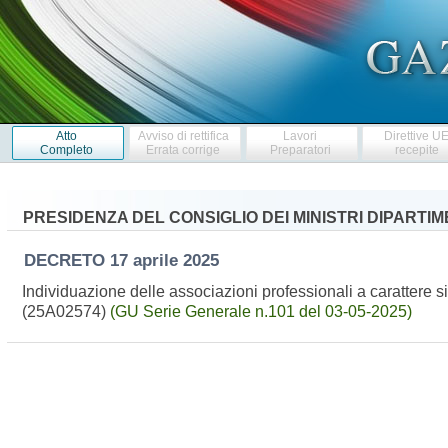
Atto
Avviso di rettifica
Lavori
Direttive U
Completo
Errata corrige
Preparatori
recepite
PRESIDENZA DEL CONSIGLIO DEI MINISTRI DIPART
DECRETO
17 aprile 2025
Individuazione delle associazioni professionali a carattere s
(25A02574)
(GU Serie Generale n.101 del 03-05-2025)