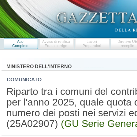
Atto
Avviso di rettifica
Lavori
Direttive U
Completo
Errata corrige
Preparatori
recepite
MINISTERO DELL'INTERNO
COMUNICATO
Riparto tra i comuni del contri
per l'anno 2025, quale quota d
numero dei posti nei servizi ed
(25A02907)
(GU Serie Genera