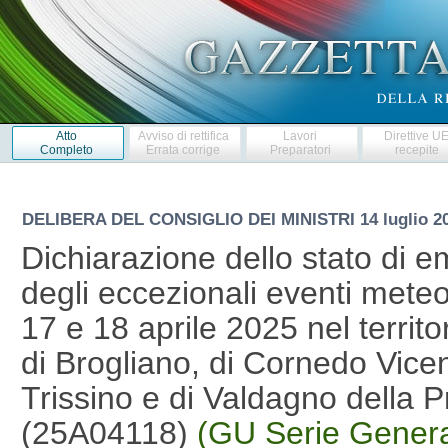
Atto
Avviso di rettifica
Lavori
Direttive U
Completo
Errata corrige
Preparatori
recepite
DELIBERA DEL CONSIGLIO DEI MINISTRI
14 luglio 
Dichiarazione dello stato di
degli eccezionali eventi meteoro
17 e 18 aprile 2025 nel territ
di Brogliano, di Cornedo Vice
Trissino e di Valdagno della P
(25A04118)
(GU Serie Genera