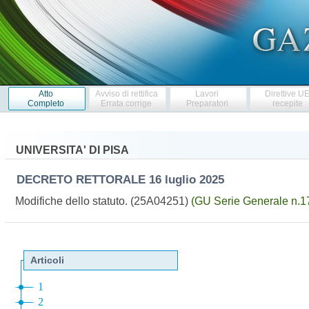
Atto
Avviso di rettifica
Lavori
Direttive U
Completo
Errata corrige
Preparatori
recepite
UNIVERSITA' DI PISA
DECRETO RETTORALE
16 luglio 2025
Modifiche dello statuto. (25A04251)
(GU Serie Generale n.1