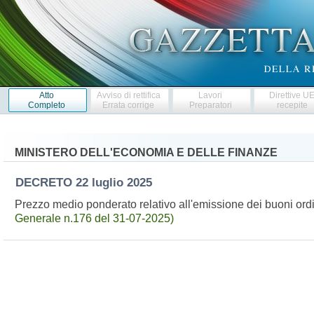
Atto
Avviso di rettifica
Lavori
Direttive U
Completo
Errata corrige
Preparatori
recepite
MINISTERO DELL'ECONOMIA E DELLE FINANZE
DECRETO
22 luglio 2025
Prezzo medio ponderato relativo all'emissione dei buoni ord
Generale n.176 del 31-07-2025)