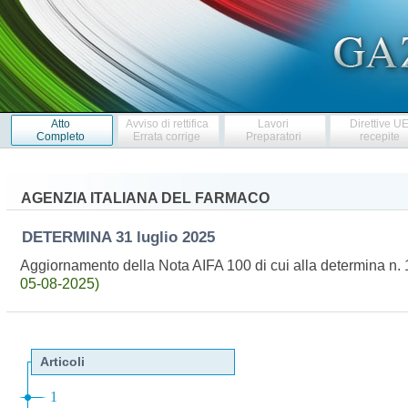
Atto
Avviso di rettifica
Lavori
Direttive U
Completo
Errata corrige
Preparatori
recepite
AGENZIA ITALIANA DEL FARMACO
DETERMINA
31 luglio 2025
Aggiornamento della Nota AIFA 100 di cui alla determina n
05-08-2025)