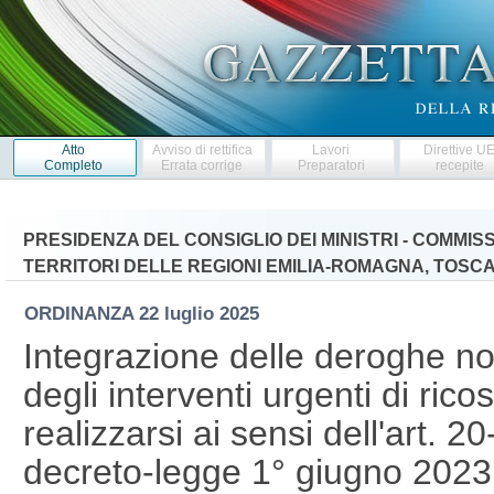
Atto
Avviso di rettifica
Lavori
Direttive U
Completo
Errata corrige
Preparatori
recepite
PRESIDENZA DEL CONSIGLIO DEI MINISTRI - COMMI
TERRITORI DELLE REGIONI EMILIA-ROMAGNA, TOSC
ORDINANZA
22 luglio 2025
Integrazione delle deroghe no
degli interventi urgenti di ric
realizzarsi ai sensi dell'art. 
decreto-legge 1° giugno 2023,