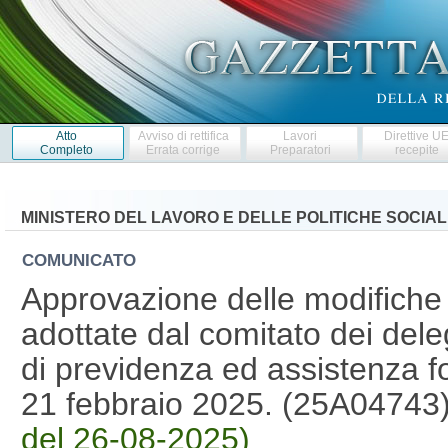
Atto
Avviso di rettifica
Lavori
Direttive U
Completo
Errata corrige
Preparatori
recepite
MINISTERO DEL LAVORO E DELLE POLITICHE SOCIAL
COMUNICATO
Approvazione delle modifiche 
adottate dal comitato dei dele
di previdenza ed assistenza f
21 febbraio 2025. (25A04743
del 26-08-2025)