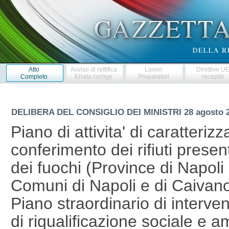
Atto
Avviso di rettifica
Lavori
Direttive U
Completo
Errata corrige
Preparatori
recepite
DELIBERA DEL CONSIGLIO DEI MINISTRI
28 agosto 
Piano di attivita' di caratteriz
conferimento dei rifiuti presenti
dei fuochi (Province di Napoli 
Comuni di Napoli e di Caivan
Piano straordinario di interventi
di riqualificazione sociale e a