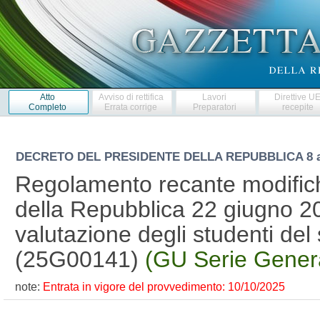
Atto
Avviso di rettifica
Lavori
Direttive U
Completo
Errata corrige
Preparatori
recepite
DECRETO DEL PRESIDENTE DELLA REPUBBLICA
8 
Regolamento recante modifich
della Repubblica 22 giugno 20
valutazione degli studenti del 
(25G00141)
(GU Serie Genera
note:
Entrata in vigore del provvedimento: 10/10/2025