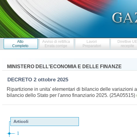
Atto
Avviso di rettifica
Lavori
Direttive U
Completo
Errata corrige
Preparatori
recepite
MINISTERO DELL'ECONOMIA E DELLE FINANZE
DECRETO
2 ottobre 2025
Ripartizione in unita' elementari di bilancio delle variazioni
bilancio dello Stato per l'anno finanziario 2025. (25A05515)