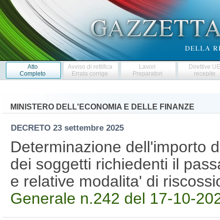
Atto
Avviso di rettifica
Lavori
Direttive U
Completo
Errata corrige
Preparatori
recepite
MINISTERO DELL'ECONOMIA E DELLE FINANZE
DECRETO
23 settembre 2025
Determinazione dell'importo d
dei soggetti richiedenti il pas
e relative modalita' di riscos
Generale n.242 del 17-10-20