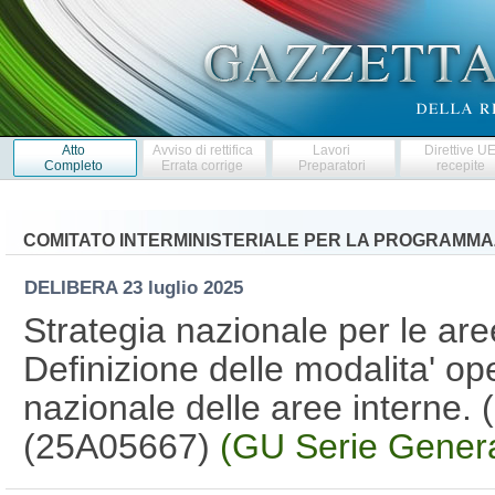
Atto
Avviso di rettifica
Lavori
Direttive U
Completo
Errata corrige
Preparatori
recepite
COMITATO INTERMINISTERIALE PER LA PROGRAMMA
DELIBERA
23 luglio 2025
Strategia nazionale per le are
Definizione delle modalita' op
nazionale delle aree interne. 
(25A05667)
(GU Serie Genera