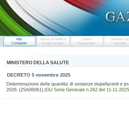
Atto
Avviso di rettifica
Lavori
Direttive U
Completo
Errata corrige
Preparatori
recepite
MINISTERO DELLA SALUTE
DECRETO
5 novembre 2025
Determinazione delle quantita' di sostanze stupefacenti e psi
2026. (25A06061)
(GU Serie Generale n.262 del 11-11-2025