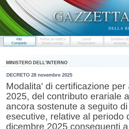
Atto
Avviso di rettifica
Lavori
Direttive U
Completo
Errata corrige
Preparatori
recepite
MINISTERO DELL'INTERNO
DECRETO
28 novembre 2025
Modalita' di certificazione pe
2025, del contributo erariale 
ancora sostenute a seguito di
esecutive, relative al periodo
dicembre 2025 conseguenti a c