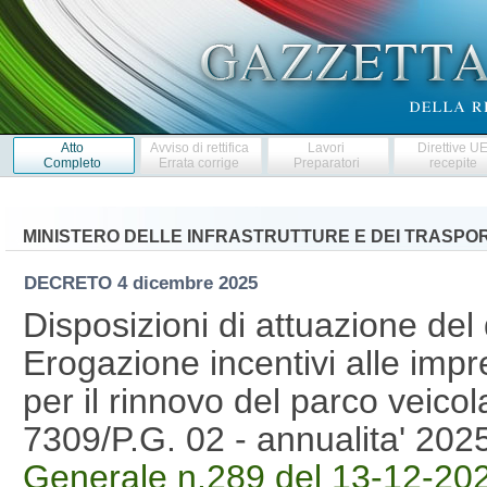
Atto
Avviso di rettifica
Lavori
Direttive U
Completo
Errata corrige
Preparatori
recepite
MINISTERO DELLE INFRASTRUTTURE E DEI TRASPOR
DECRETO
4 dicembre 2025
Disposizioni di attuazione del
Erogazione incentivi alle impr
per il rinnovo del parco veicol
7309/P.G. 02 - annualita' 20
Generale n.289 del 13-12-20