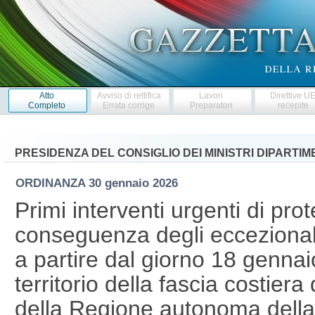
Atto
Avviso di rettifica
Lavori
Direttive U
Completo
Errata corrige
Preparatori
recepite
PRESIDENZA DEL CONSIGLIO DEI MINISTRI DIPARTI
ORDINANZA
30 gennaio 2026
Primi interventi urgenti di prot
conseguenza degli eccezionali
a partire dal giorno 18 gennai
territorio della fascia costier
della Regione autonoma della