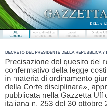
Atto
Avviso di rettifica
Lavori
Direttive U
Completo
Errata corrige
Preparatori
recepite
DECRETO DEL PRESIDENTE DELLA REPUBBLICA
7 
Precisazione del quesito del
confermativo della legge cost
in materia di ordinamento giuri
della Corte disciplinare», ap
pubblicata nella Gazzetta Uffi
italiana n. 253 del 30 ottobr