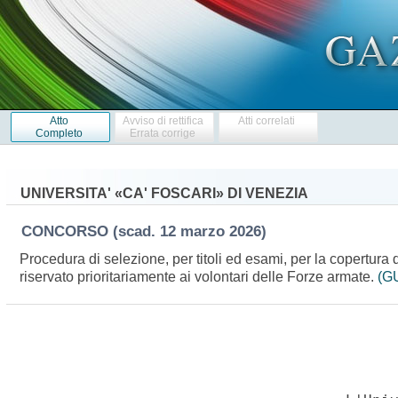
Atto
Avviso di rettifica
Atti correlati
Completo
Errata corrige
UNIVERSITA' «CA' FOSCARI» DI VENEZIA
CONCORSO
(scad. 12 marzo 2026)
Procedura di selezione, per titoli ed esami, per la copertura
riservato prioritariamente ai volontari delle Forze armate.
(GU