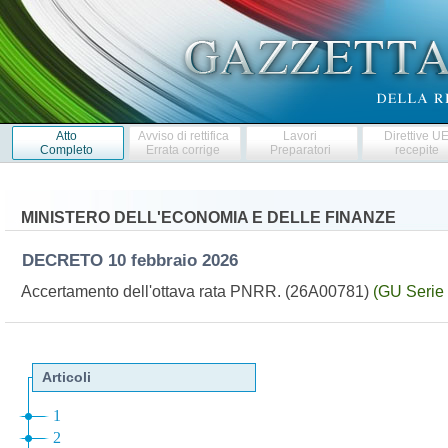
Atto
Avviso di rettifica
Lavori
Direttive U
Completo
Errata corrige
Preparatori
recepite
MINISTERO DELL'ECONOMIA E DELLE FINANZE
DECRETO
10 febbraio 2026
Accertamento dell'ottava rata PNRR. (26A00781)
(GU Serie 