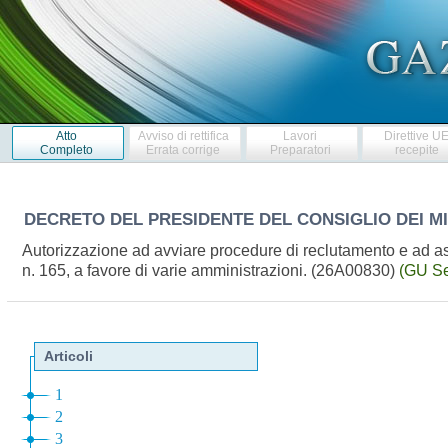
Atto
Avviso di rettifica
Lavori
Direttive U
Completo
Errata corrige
Preparatori
recepite
DECRETO DEL PRESIDENTE DEL CONSIGLIO DEI M
Autorizzazione ad avviare procedure di reclutamento e ad ass
n. 165, a favore di varie amministrazioni. (26A00830)
(GU Se