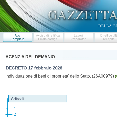
Atto
Avviso di rettifica
Lavori
Direttive U
Completo
Errata corrige
Preparatori
recepite
AGENZIA DEL DEMANIO
DECRETO
17 febbraio 2026
Individuazione di beni di proprieta' dello Stato. (26A00979)
(