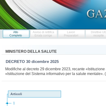
Atto
Avviso di rettifica
Lavori
Direttive U
Completo
Errata corrige
Preparatori
recepite
MINISTERO DELLA SALUTE
DECRETO
30 dicembre 2025
Modifiche al decreto 29 dicembre 2023, recante «Istituzione
«Istituzione del Sistema informativo per la salute mentale»