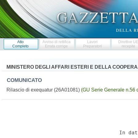
Atto
Avviso di rettifica
Lavori
Direttive U
Completo
Errata corrige
Preparatori
recepite
MINISTERO DEGLI AFFARI ESTERI E DELLA COOPER
COMUNICATO
Rilascio di exequatur (26A01081)
(GU Serie Generale n.56 